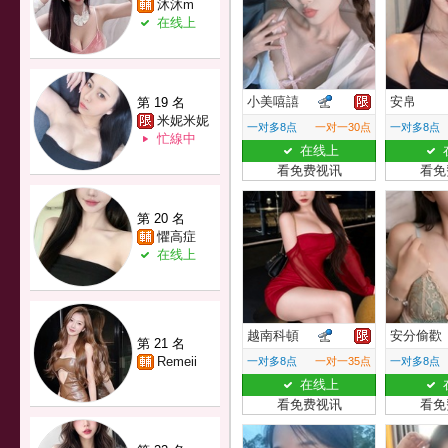
沐沐m
在线上
小美嘻譆
安帛
第 19 名
米妮米妮
一对多8点
一对一30点
一对多8点
忙線中
在线上
看免费视讯
看免
第 20 名
懼高症
在线上
越南科頓
安分偷歡
第 21 名
Remeii
一对多8点
一对一35点
一对多8点
在线上
看免费视讯
看免