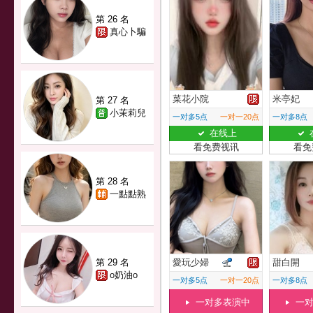
第 26 名
真心卜騙
菜花小院
米亭妃
第 27 名
小茉莉兒
一对多5点
一对一20点
一对多8点
在线上
看免费视讯
看免
第 28 名
一點點熟
第 29 名
愛玩少婦
甜白開
o奶油o
一对多5点
一对一20点
一对多8点
一对多表演中
一