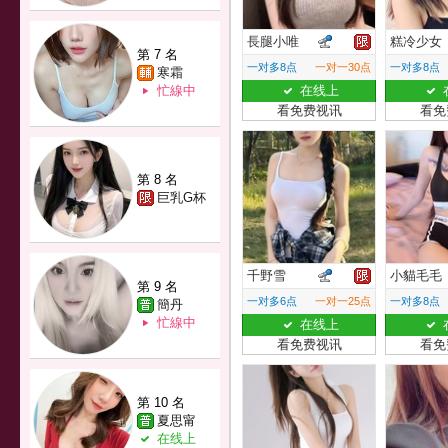
長腿小唯
糕冷少女
第 7 名
一对多8点
一对一30点
一对多8点
寒霜
忙線中
在线上
看免费视讯
看免
第 8 名
巨乳G杯
千野雪
小貓毛毛
第 9 名
一对多6点
一对一25点
一对多8点
簡丹
忙線中
在线上
看免费视讯
看免
第 10 名
夏思甯
在线上