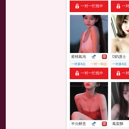
一对一忙线中
一
蜜桃氣泡
D奶護士
一对多8点
一对一30点
一对多8点
一对一忙线中
一
半分醉意
鳳梨酥