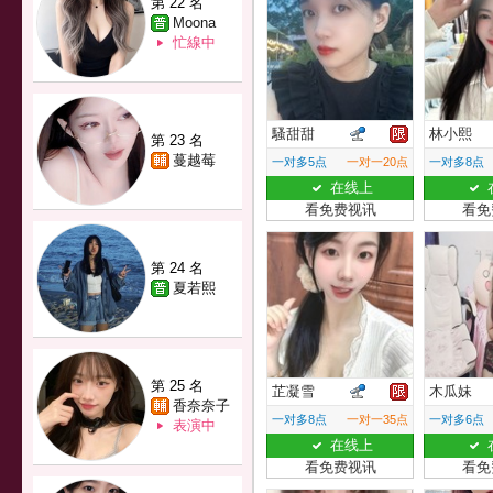
第 22 名
Moona
忙線中
騷甜甜
林小熙
第 23 名
蔓越莓
一对多5点
一对一20点
一对多8点
在线上
看免费视讯
看免
第 24 名
夏若熙
第 25 名
芷凝雪
木瓜妹
香奈奈子
一对多8点
一对一35点
一对多6点
表演中
在线上
看免费视讯
看免