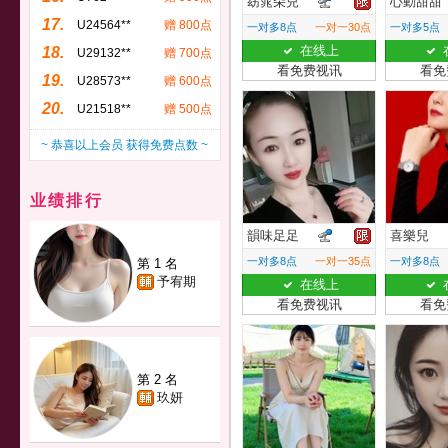
窈窕朵兒
心動甜甜
17.
U24564**
赠 800点
一对多8点
一对一30点
一对多5点
在线上
18.
U29132**
赠 700点
看免费视讯
看免
19.
U28573**
赠 600点
20.
U21518**
赠 500点
~ 恭喜以上会员 获得免费点数 ~
业绩排行
韻味足足
喜樂兒
一对多8点
一对一35点
一对多8点
第 1 名
予宥期
在线上
看免费视讯
看免
第 2 名
玖妍