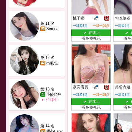
桃子婗
勾魂使者
第 11 名
一对多5点
一对一20点
一对多2点
Serena
在线上
看免费视讯
看免
第 12 名
出氣包
寂寞店員
美瑩表姐
第 13 名
小饅頭兒
一对多8点
一对一25点
一对多8点
忙線中
在线上
看免费视讯
看免
第 14 名
甜心Baby