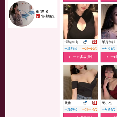
第 30 名
售樓姐姐
清純肉肉
單身御姐
一对多8点
一对一30点
一对多8点
一对多表演中
一
曼俐
萬小七
一对多8点
一对一40点
一对多8点