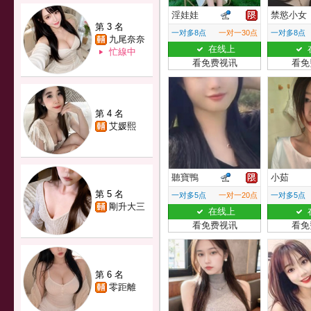
淫娃娃
禁慾小女
第 3 名
一对多8点
一对一30点
一对多8点
九尾奈奈
在线上
忙線中
看免费视讯
看免
第 4 名
艾媛熙
聽寶鴨
小茹
第 5 名
一对多5点
一对一20点
一对多5点
剛升大三
在线上
看免费视讯
看免
第 6 名
零距離