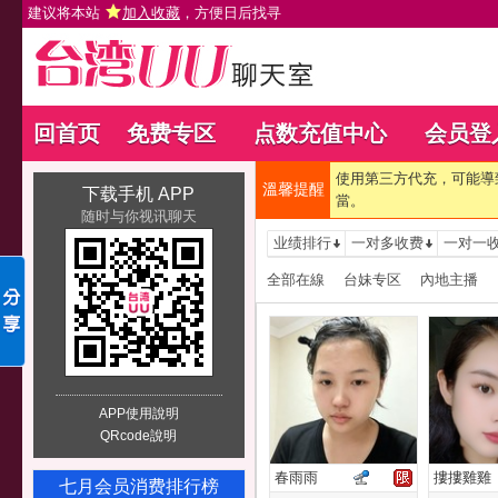
建议将本站
加入收藏
，方便日后找寻
回首页
免费专区
点数充值中心
会员登
使用第三方代充，可能導
溫馨提醒
下载手机 APP
當。
随时与你视讯聊天
业绩排行
一对多收费
一对一
全部在線
台妹专区
內地主播
APP使用說明
QRcode說明
春雨雨
摟摟雞雞
七月会员消费排行榜