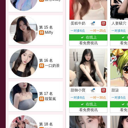
蛋糕牛奶
人妻騷穴
第 15 名
一对多6点
一对一25点
一对多8点
Miffy
在线上
看免费视讯
看免
第 16 名
一口奶茶
甜御小寶
甜柒
第 17 名
一对多8点
一对一30点
一对多5点
筱緊嵐
在线上
看免费视讯
看免
第 18 名